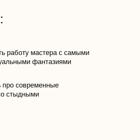
:
еть работу мастера с самыми
уальными фантазиями
ть про современные
со стыдными