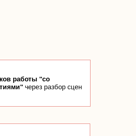
:
ков работы "со
стиями"
через
разбор сцен