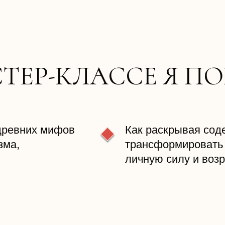
ТЕР-КЛАССЕ Я П
древних мифов
Как раскрывая сод
зма,
трансформировать 
личную силу и воз