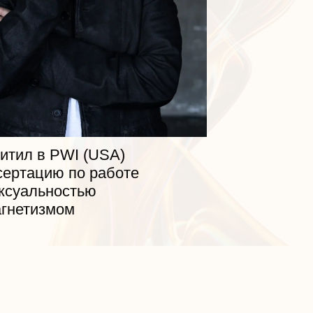
итил в PWI (USA)
сертацию по работе
ексуальностью
агнетизмом