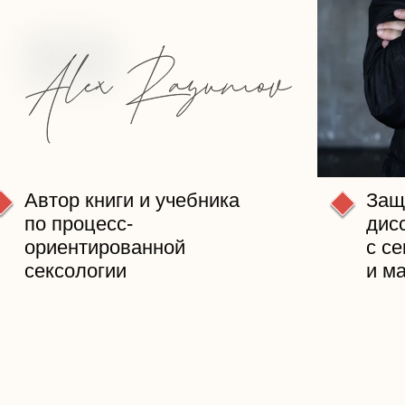
Автор книги и учебника
Защ
по процесс-
дис
ориентированной
с с
сексологии
и м