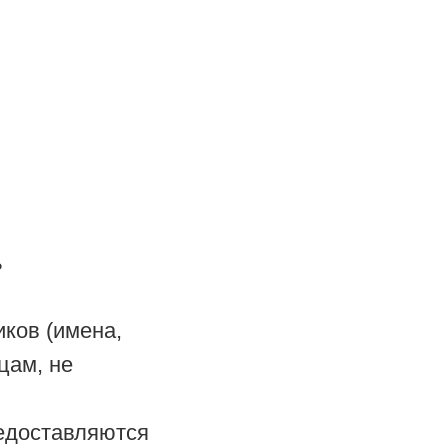
ь
ков (имена,
цам, не
редоставляются