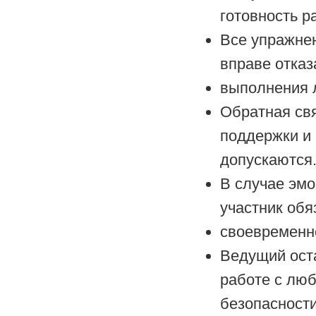
готовность р
Все упражнен
вправе отказ
выполнения л
Обратная свя
поддержки и 
допускаются
В случае эм
участник обя
своевременно
Ведущий оста
работе с лю
безопасности