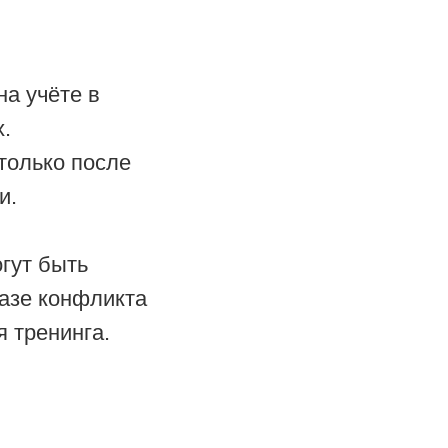
на учёте в
.
только после
и.
гут быть
фазе конфликта
 тренинга.