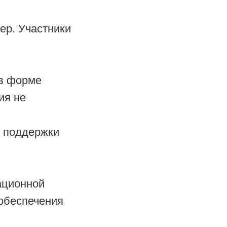
ер. Участники
 в форме
ия не
и поддержки
ационной
обеспечения