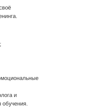
своё
енинга.
;
оэмоциональные
лога и
 обучения.