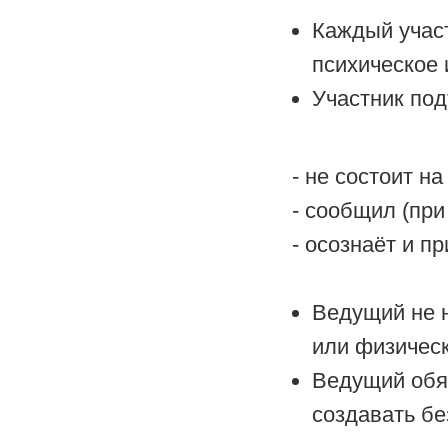
Каждый участ
психическое 
Участник под
- не состоит н
- сообщил (при
- осознаёт и п
Ведущий не 
или физическ
Ведущий обяз
создавать б