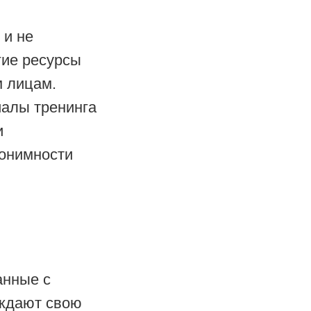
 и не
гие ресурсы
м лицам.
алы тренинга
и
нонимности
анные с
рждают свою